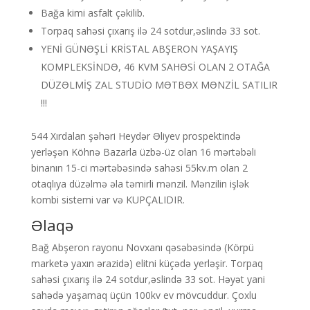
Bağa kimi asfalt çəkilib.
Torpaq sahəsi çıxarış ilə 24 sotdur,əslində 33 sot.
YENİ GÜNƏŞLİ KRİSTAL ABŞERON YAŞAYIŞ
KOMPLEKSİNDƏ, 46 KVM SAHƏSİ OLAN 2 OTAĞA
DÜZƏLMİŞ ZAL STUDİO MƏTBƏX MƏNZİL SATILIR
!!!
544 Xırdalan şəhəri Heydər Əliyev prospektində
yerləşən Köhnə Bazarla üzbə-üz olan 16 mərtəbəli
binanın 15-ci mərtəbəsində sahəsi 55kv.m olan 2
otaqlıya düzəlmə əla təmirli mənzil. Mənzilin işlək
kombi sistemi var və KUPÇALIDIR.
Əlaqə
Bağ Abşeron rayonu Novxanı qəsəbəsində (Körpü
marketə yaxın ərazidə) elitni küçədə yerləşir. Torpaq
sahəsi çıxarış ilə 24 sotdur,əslində 33 sot. Həyət yani
sahədə yaşamaq üçün 100kv ev mövcuddur. Çoxlu