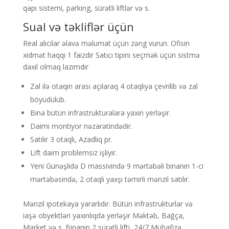
qapı sistemi, parking, sürətli liftlər və s.
Sual və təkliflər üçün
Real alıcılar əlavə məlumat üçün zəng vurun. Ofisin
xidmət haqqı 1 faizdir Satıcı tipini seçmək üçün sistmə
daxil olmaq lazımdır
Zal ilə otaqın arası açılaraq 4 otaqlıya çevrilib və zal
böyüdülüb.
Bina bütün infrastrukturalara yaxın yerləşir.
Daimi montiyor nəzarətindədir.
Satılır 3 otaqlı, Azadlıq pr.
Lift daim problemsiz işliyir.
Yeni Günəşlidə D massivində 9 mərtəbəli binanın 1-ci
mərtəbəsində, 2 otaqlı yaxşı təmirli mənzil satılır.
Mənzil ipotekaya yararlıdır. Bütün infrastrukturlar və
iaşə obyektləri yaxınlıqda yerləşir Məktəb, Bağça,
Market və s. Binanın 2 sürətli lifti, 24/7 Mühafizə