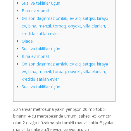
Sual və təkliflər üçün
Bina ev mənzil
Ən son daşınmaz əmlak, ev alqı satqısı, kirayə
ev, bina, mənzil, torpaq, obyekt, villa elanları,
kreditlə satılan evler
Əlaqə
Sual və təkliflər üçün
Bina ev mənzil
Ən son daşınmaz əmlak, ev alqı satqısı, kirayə
ev, bina, mənzil, torpaq, obyekt, villa elanları,
kreditlə satılan evler
Sual və təkliflər üçün
20 Yanvar metrosuna yaxın yerləşən 20 mərtəbəli
binanın 4-cü mərtəbəsində ümumi sahəsi 45 kvmetr
olan 2 otağa düzəlmə əla təmirli mənzil satılır.Əşyalar
mənzildə qalacaq.(televizor,soyuducu və