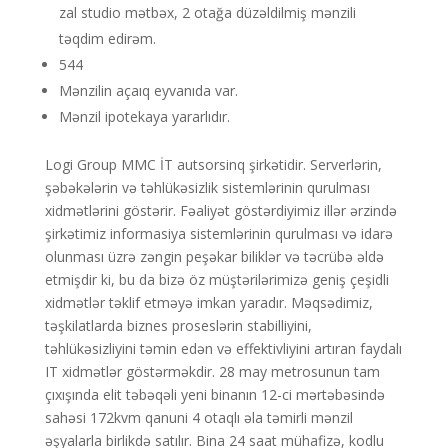
zal studio mətbəx, 2 otağa düzəldilmiş mənzili
təqdim edirəm.
544
Mənzilin açaıq eyvanıda var.
Mənzil ipotekaya yararlıdır.
Logi Group MMC İT autsorsinq şirkətidir. Serverlərin,
şəbəkələrin və təhlükəsizlik sistemlərinin qurulması
xidmətlərini göstərir. Fəaliyət göstərdiyimiz illər ərzində
şirkətimiz informasiya sistemlərinin qurulması və idarə
olunması üzrə zəngin peşəkar biliklər və təcrübə əldə
etmişdir ki, bu da bizə öz müştərilərimizə geniş çeşidli
xidmətlər təklif etməyə imkan yaradır. Məqsədimiz,
təşkilatlarda biznes proseslərin stabilliyini,
təhlükəsizliyini təmin edən və effektivliyini artıran faydalı
IT xidmətlər göstərməkdir. 28 may metrosunun tam
çıxışında elit təbəqəli yeni binanın 12-ci mərtəbəsində
sahəsi 172kvm qanuni 4 otaqlı əla təmirli mənzil
əşyalarla birlikdə satılır. Bina 24 saat mühafizə, kodlu