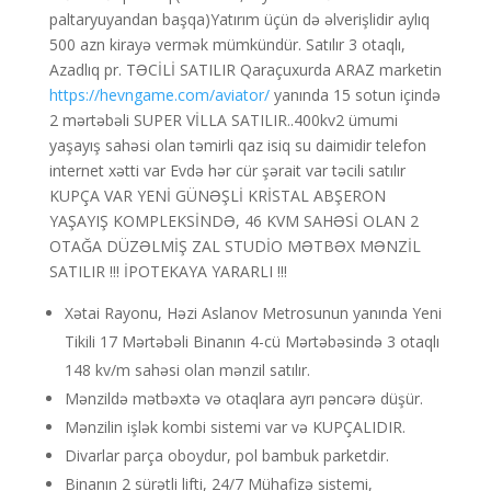
paltaryuyandan başqa)Yatırım üçün də əlverişlidir aylıq
500 azn kirayə vermək mümkündür. Satılır 3 otaqlı,
Azadlıq pr. TƏCİLİ SATILIR Qaraçuxurda ARAZ marketin
https://hevngame.com/aviator/
yanında 15 sotun içində
2 mərtəbəli SUPER VİLLA SATILIR..400kv2 ümumi
yaşayış sahəsi olan təmirli qaz isiq su daimidir telefon
internet xətti var Evdə hər cür şərait var təcili satılır
KUPÇA VAR YENİ GÜNƏŞLİ KRİSTAL ABŞERON
YAŞAYIŞ KOMPLEKSİNDƏ, 46 KVM SAHƏSİ OLAN 2
OTAĞA DÜZƏLMİŞ ZAL STUDİO MƏTBƏX MƏNZİL
SATILIR !!! İPOTEKAYA YARARLI !!!
Xətai Rayonu, Həzi Aslanov Metrosunun yanında Yeni
Tikili 17 Mərtəbəli Binanın 4-cü Mərtəbəsində 3 otaqlı
148 kv/m sahəsi olan mənzil satılır.
Mənzildə mətbəxtə və otaqlara ayrı pəncərə düşür.
Mənzilin işlək kombi sistemi var və KUPÇALIDIR.
Divarlar parça oboydur, pol bambuk parketdir.
Binanın 2 sürətli lifti, 24/7 Mühafizə sistemi,