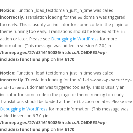
Notice
: Function _load_textdomain_just_in_time was called
incorrectly
. Translation loading for the
domain was triggered
es
too early. This is usually an indicator for some code in the plugin or
theme running too early. Translations should be loaded at the
init
action or later. Please see
Debugging in WordPress
for more
information. (This message was added in version 6.7.0.) in
/homepages/27/d316150086/htdocs/LONDRES/wp-
includes/functions.php
on line
6170
Notice
: Function _load_textdomain_just_in_time was called
incorrectly
. Translation loading for the
all-in-one-wp-security-
domain was triggered too early. This is usually an
and-firewall
indicator for some code in the plugin or theme running too early.
Translations should be loaded at the
action or later. Please see
init
Debugging in WordPress
for more information. (This message was
added in version 6.7.0.) in
/homepages/27/d316150086/htdocs/LONDRES/wp-
includes/functions.php
on line
6170