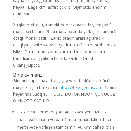
sayda meyvə gətirən ağaclar (tut, nar, əncil, xurma,
heyva). Bağa kimi asfalt çəkilib. Qiymətdə endirim
olunacaq.
Xalqlar metrosu, kontakt home arxasında yerləşən 9
mərtəbəli binanın 9-cu mərtəbəsində yerləşən qanuni 5
otaqlı mənzil satılır. Zal ilə otaqın arası açılaraq 4
otaqlıya çevrilib və zal böyüdülüb. Lift daim problemsiz
işliyir. Daimi montiyor nəzarətindədir. Mənzil tam
təmirlidir və əşyalarla birlikdə satılır. SƏnəd
Çıxarış(kupça).
Bina ev mənzil
Binanın qapalı həyəti var, yay vaxtı təhlükəsizlik üçün
maşınlar içəri buraxılmır.
https://hevngame.com
Binanın
həyətində uşaqlrı … TƏCİLİ DƏYƏRİNDƏN ÇOX UCUZ
QİYMƏTƏ SATILIR!!!
Əziz Best Home müştəriləri, sizlərə yeni tikili 12
mərtəbəli binada yerdən 4 metr hündürlükdə 1 –ci
mərtəbədə yerləşən tam təmirli 46 kvm sahəsi olan