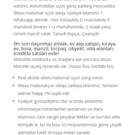
sistemi, Avtomobillər üçün geniş parking mövcuddur.
Əlavə məlumat üçün əlaqə saxlaya bilərsiniz +
Whatsapp aktivdir. Yeni Günəşlidə D massivində 9
mərtəbəli binanın 1-ci mərtəbəsində, 2 otaqlı yaxşı
təmirli mənzil satılır. Sənədi Kupça, Çıxarışdır.
Ən son daşınmaz əmlak, ev alqı satqısı, kirayə
ev, bina, mənzil, torpaq, obyekt, villa elanları,
kreditlə satılan evler
Mənzildə mətbəxtə və otaqlara ayrı pəncərə düşür.
Mənzilin açaıq eyvanıda var. Həsən Bəy Zərdabi küç.
Real alıcılar əlavə məlumat üçün zəng vurun.
Əlavə məlumatçün əlaqə saxlaya bilərsiniz, firmanın
xidmət haqqı 1% təşkil edir.
Fəaliyət göstərdiyimiz illər ərzində şirkətimiz
informasiya sistemlərinin qurulması və idarə
olunması üzrə zəngin peşəkar biliklər və təcrübə əldə
etmişdir ki, bu da bizə öz müştərilərimizə geniş çeşidli
xidmətlər təklif etməyə imkan yaradır.