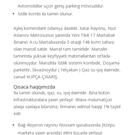
Avtomobillər üçün geniş parking mövcuddur.
İstilik kombi ilə təmin olunur.
Aylıq komendant ödənişə daxildir. Xətai Rayonu, Həzi
Aslanov Metrosunun yanında Yeni Tikili 17 Mərtəbəli
Binanın 4-cü Mərtəbəsində 3 otaqlı 148 kv/m sahəsi
olan mənzil satılır. Mənzil tam təmirlidir. Mənzilin
təmirində yüksək keyfiyyətli materiallardan istfadə
olunmuşdur. Mənzildə İstilik sistemi kombidir, Döşəmə
parkettir, Skvaznoydur ( Yelçəkən ) Qaz su işıq daimidir,
sənəd KUPÇA-ÇIXARIŞ.
Qısaca haqqımızda
Ilə təmin olunub, qaz, su, işıq daimidir. Bina bütün
infrastrukturalara yaxın yerləşir. Əlavə məlumatçün
əlaqə saxlaya bilərsiniz, firmanın xidmət haqqı 1% təşkil
edir.
Bağ Abşeron rayonu Novxanı qəsəbəsində (Körpü
marketə yaxın ərazidə) elitni küçədə yerləşir.