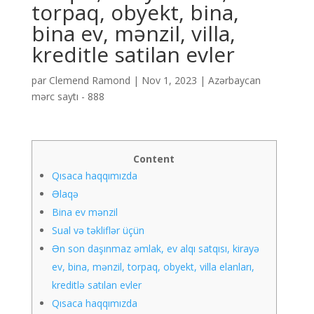
torpaq, obyekt, bina,
bina ev, mənzil, villa,
kreditle satilan evler
par
Clemend Ramond
|
Nov 1, 2023
|
Azərbaycan
mərc saytı - 888
Content
Qısaca haqqımızda
Əlaqə
Bina ev mənzil
Sual və təkliflər üçün
Ən son daşınmaz əmlak, ev alqı satqısı, kirayə
ev, bina, mənzil, torpaq, obyekt, villa elanları,
kreditlə satılan evler
Qısaca haqqımızda