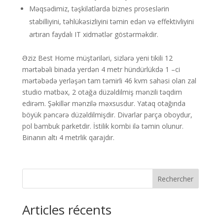
Məqsədimiz, təşkilatlarda biznes proseslərin
stabilliyini, təhlükəsizliyini təmin edən və effektivliyini
artıran faydalı IT xidmətlər göstərməkdir.
Əziz Best Home müştəriləri, sizlərə yeni tikili 12
mərtəbəli binada yerdən 4 metr hündürlükdə 1 –ci
mərtəbədə yerləşən tam təmirli 46 kvm sahəsi olan zal
studio mətbəx, 2 otağa düzəldilmiş mənzili təqdim
edirəm. Şəkillər mənzilə məxsusdur. Yataq otağında
böyük pəncərə düzəldilmişdir. Divarlar parça oboydur,
pol bambuk parketdir. İstilik kombi ilə təmin olunur.
Binanın altı 4 metrlik qarajdır.
Rechercher
Articles récents