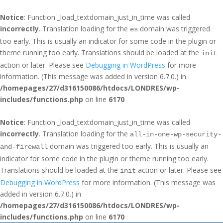
Notice
: Function _load_textdomain_just_in_time was called
incorrectly
. Translation loading for the
domain was triggered
es
too early. This is usually an indicator for some code in the plugin or
theme running too early. Translations should be loaded at the
init
action or later. Please see
Debugging in WordPress
for more
information. (This message was added in version 6.7.0.) in
/homepages/27/d316150086/htdocs/LONDRES/wp-
includes/functions.php
on line
6170
Notice
: Function _load_textdomain_just_in_time was called
incorrectly
. Translation loading for the
all-in-one-wp-security-
domain was triggered too early. This is usually an
and-firewall
indicator for some code in the plugin or theme running too early.
Translations should be loaded at the
action or later. Please see
init
Debugging in WordPress
for more information. (This message was
added in version 6.7.0.) in
/homepages/27/d316150086/htdocs/LONDRES/wp-
includes/functions.php
on line
6170